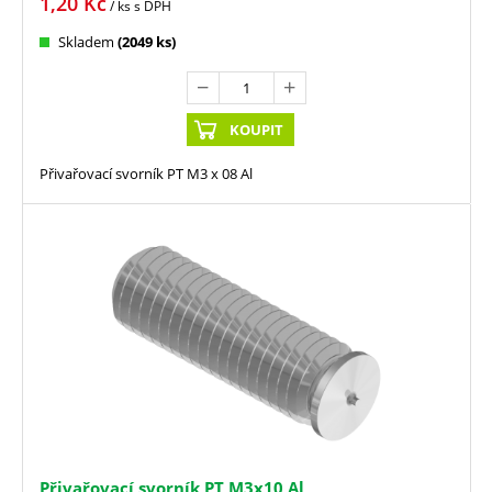
1,20
Kč
/ ks
s DPH
Skladem
(2049 ks)
KOUPIT
Přivařovací svorník PT M3 x 08 Al
Přivařovací svorník PT M3x10 Al