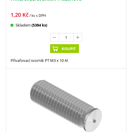
1,20
Kč
/ ks
s DPH
Skladem
(5384 ks)
KOUPIT
Přivařovací svorník PT M3 x 10 Al