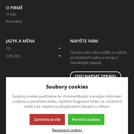
O FIRMĚ
O nás
Kontakty
JAZYK A MĚNA
NAPIŠTE NÁM
CS
Chcete nám něco sdělit o našich
CZK (Kč)
produktech nebo e-shopu?
Neváhejte napsat.
CHCI NAPSAT ZPRÁVU
Soubory cookies
Soubory cookie používáme ke shromažďování a analýze informací
o výkonu a používání webu, zajištění fungování funkcí ze sociálních
médií a ke zlepšení a přizpůsobení obsahu a reklam.
Zamítnout vše
Povolit cookies
Tato stránka používá soubory cookies. Klikněte pro více informací.
Nastavení cookies
© 2013-2026 Eshop