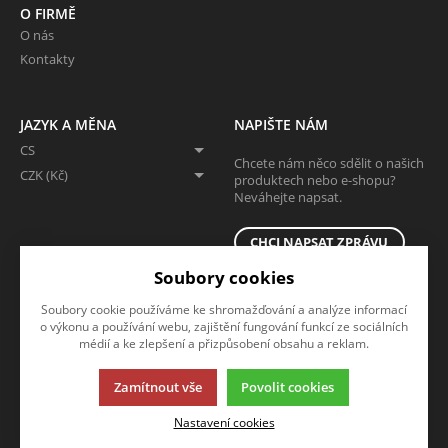
O FIRMĚ
O nás
Kontakty
JAZYK A MĚNA
NAPIŠTE NÁM
CS
Chcete nám něco sdělit o našich
CZK (Kč)
produktech nebo e-shopu?
Neváhejte napsat.
CHCI NAPSAT ZPRÁVU
Soubory cookies
Soubory cookie používáme ke shromažďování a analýze informací
o výkonu a používání webu, zajištění fungování funkcí ze sociálních
médií a ke zlepšení a přizpůsobení obsahu a reklam.
Zamítnout vše
Povolit cookies
Tato stránka používá soubory cookies. Klikněte pro více informací.
Nastavení cookies
© 2013-2026 Eshop
K2 e-shop - První e-shop, který uřídí celou vaši firmu.