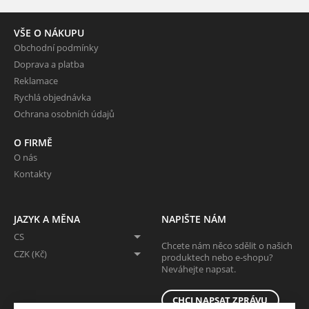
VŠE O NÁKUPU
Obchodní podmínky
Doprava a platba
Reklamace
Rychlá objednávka
Ochrana osobních údajů
O FIRMĚ
O nás
Kontakty
JAZYK A MĚNA
NAPIŠTE NÁM
CS
Chcete nám něco sdělit o našich
CZK (Kč)
produktech nebo e-shopu?
Neváhejte napsat.
CHCI NAPSAT ZPRÁVU