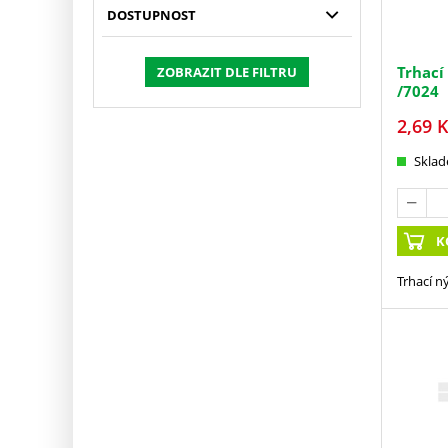
DOSTUPNOST
Trhací
ZOBRAZIT DLE FILTRU
/7024
2,69
K
Skla
K
Trhací n