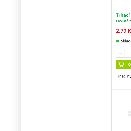
Trhací
uzavře
2,79
K
Skla
K
Trhací n