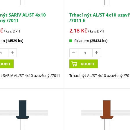
 nýt SARIV AL/ST 4x10
Trhací nýt AL/ST 4x10 uzav
ný /7011
/7011 E
č
2,18
Kč
/ ks
s DPH
/ ks
s DPH
dem
(14529 ks)
Skladem
(25434 ks)
OUPIT
KOUPIT
ýt SARIV AL/ST 4x10 uzavřený /7011
Trhací nýt AL/ST 4x10 uzavřený /70