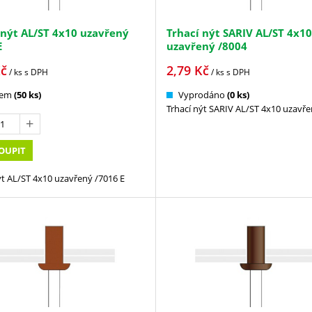
 nýt AL/ST 4x10 uzavřený
Trhací nýt SARIV AL/ST 4x10
E
uzavřený /8004
č
2,79
Kč
/ ks
s DPH
/ ks
s DPH
dem
(50 ks)
Vyprodáno
(0 ks)
Trhací nýt SARIV AL/ST 4x10 uzavře
OUPIT
ýt AL/ST 4x10 uzavřený /7016 E