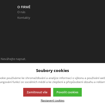
O FIRMĚ
O nás
Kontakty
 Neváhejte napsat.
Soubory cookies
okie používáme ke shromažďování a analýze informací o výkonu a používání webu
fungování funkcí ze sociálních médií a ke zlepšení a přizpůsobení obsahu a reklam
Zamítnout vše
Povolit cookies
Nastavení cookies