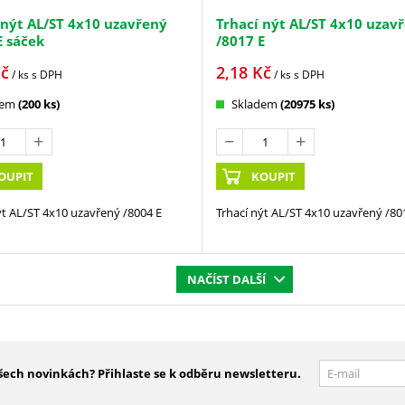
 nýt AL/ST 4x10 uzavřený
Trhací nýt AL/ST 4x10 uzav
E sáček
/8017 E
č
2,18
Kč
/ ks
s DPH
/ ks
s DPH
dem
(200 ks)
Skladem
(20975 ks)
OUPIT
KOUPIT
ýt AL/ST 4x10 uzavřený /8004 E
Trhací nýt AL/ST 4x10 uzavřený /80
NAČÍST DALŠÍ
šech novinkách? Přihlaste se k odběru newsletteru.