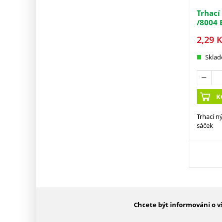
Trhací
/8004 
2,29
K
Skla
K
Trhací n
sáček
Chcete být informováni o v