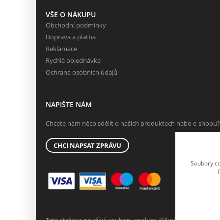
VŠE O NÁKUPU
Obchodní podmínky
Doprava a platba
Reklamace
Rychlá objednávka
Ochrana osobních údajů
NAPIŠTE NÁM
Chcete nám něco sdělit o našich produktech nebo e-shopu?
CHCI NAPSAT ZPRÁVU
Soubory co