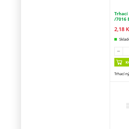
Trhací
/7016 
2,18
K
Skla
K
Trhací n