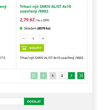
řený
Trhací nýt SARIV AL/ST 4x10
uzavřený /9002
2,79
Kč
/ ks
s DPH
Skladem
(8579 ks)
KOUPIT
17 E
Trhací nýt SARIV AL/ST 4x10 uzavřený /9002
1
2
ODESLAT