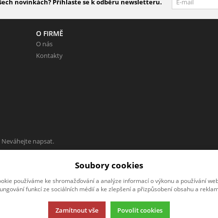
šech novinkách? Přihlaste se k odběru newsletteru.
O FIRMĚ
O nás
Kontakty
 Neváhejte napsat.
Soubory cookies
okie používáme ke shromažďování a analýze informací o výkonu a používání webu
fungování funkcí ze sociálních médií a ke zlepšení a přizpůsobení obsahu a reklam
Zamítnout vše
Povolit cookies