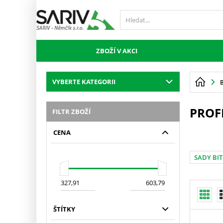
ZBOŽÍ V AKCI
VYBERTE KATEGORII
PROF
FILTR ZBOŽÍ
CENA
SADY BI
ŠTÍTKY