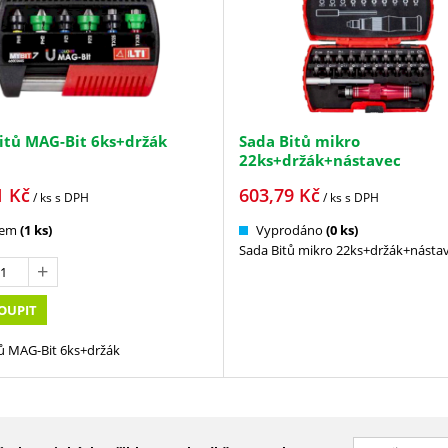
itů MAG-Bit 6ks+držák
Sada Bitů mikro
22ks+držák+nástavec
1
Kč
603,79
Kč
/ ks
s DPH
/ ks
s DPH
dem
(1 ks)
Vyprodáno
(0 ks)
Sada Bitů mikro 22ks+držák+násta
OUPIT
ů MAG-Bit 6ks+držák