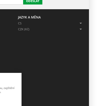
ODESLAT
JAZYK A MĚNA
CS
CZK (Kč)
, zajištění
.