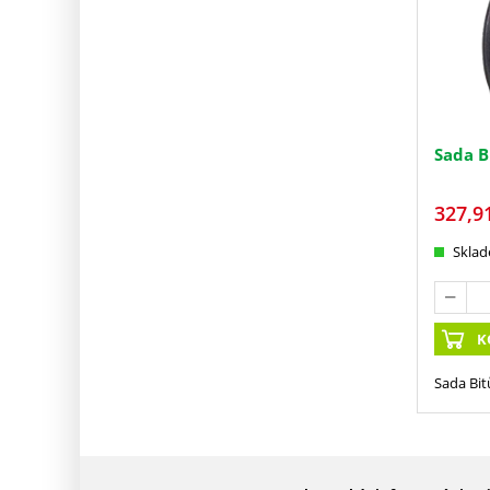
Sada B
327,9
Skla
K
Sada Bit