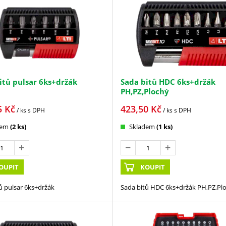
itů pulsar 6ks+držák
Sada bitů HDC 6ks+držák
PH,PZ,Plochý
5
Kč
423,50
Kč
/ ks
s DPH
/ ks
s DPH
dem
(2 ks)
Skladem
(1 ks)
OUPIT
KOUPIT
ů pulsar 6ks+držák
Sada bitů HDC 6ks+držák PH,PZ,Pl