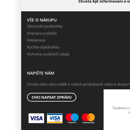
Chcete být informováni o v
VŠE O NÁKUPU
Obchodní podmínky
Doprava a platba
Reklamace
Rychlá objednávka
Ochrana osobních údajů
NAPIŠTE NÁM
Chcete nám něco sdělit o našich produktech nebo e-shopu?
CHCI NAPSAT ZPRÁVU
Soubory co