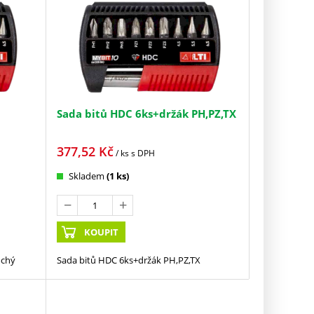
Sada bitů HDC 6ks+držák PH,PZ,TX
377,52
Kč
/ ks
s DPH
Skladem
(1 ks)
KOUPIT
ochý
Sada bitů HDC 6ks+držák PH,PZ,TX