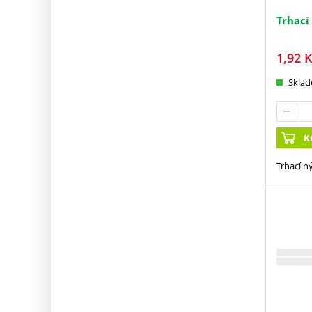
Trhací
1,92
K
Skla
K
Trhací n