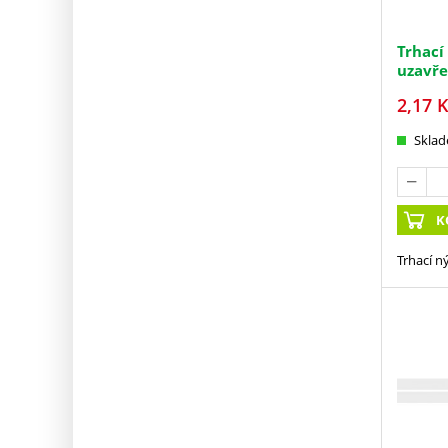
Trhací
uzavř
2,17
K
Skla
K
Trhací n