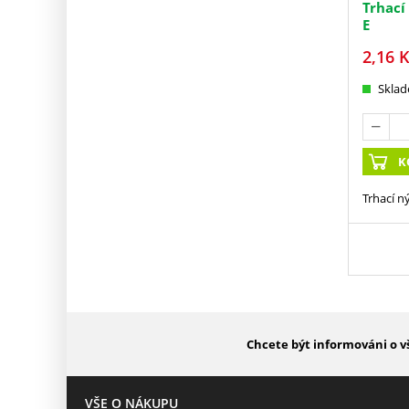
Trhací
E
2,16
K
Skla
K
Trhací n
Chcete být informováni o v
VŠE O NÁKUPU