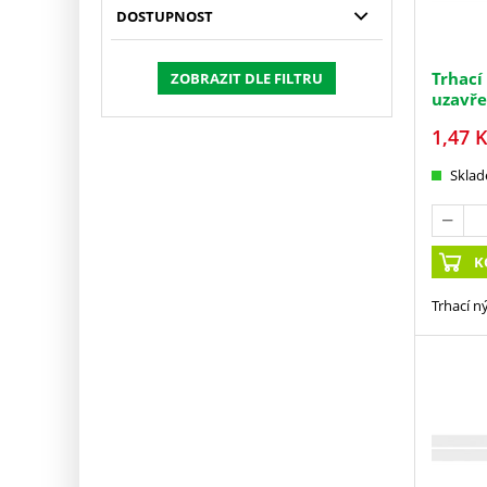
DOSTUPNOST
Trhací
ZOBRAZIT DLE FILTRU
uzavř
1,47
K
Skla
K
Trhací n