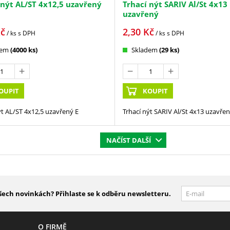
 nýt AL/ST 4x12,5 uzavřený
Trhací nýt SARIV Al/St 4x13
uzavřený
č
2,30
Kč
/ ks
s DPH
/ ks
s DPH
dem
(4000 ks)
Skladem
(29 ks)
OUPIT
KOUPIT
ýt AL/ST 4x12,5 uzavřený E
Trhací nýt SARIV Al/St 4x13 uzavře
NAČÍST DALŠÍ
šech novinkách? Přihlaste se k odběru newsletteru.
O FIRMĚ