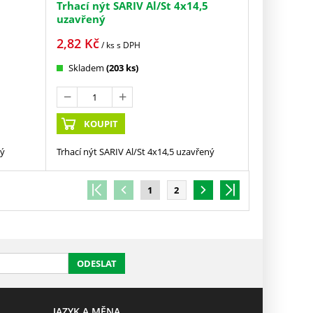
Trhací nýt SARIV Al/St 4x14,5
uzavřený
2,82
Kč
/ ks
s DPH
Skladem
(203 ks)
KOUPIT
ný
Trhací nýt SARIV Al/St 4x14,5 uzavřený
1
2
ODESLAT
JAZYK A MĚNA