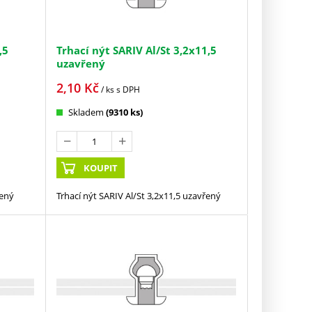
,5
Trhací nýt SARIV Al/St 3,2x11,5
uzavřený
2,10
Kč
/ ks
s DPH
Skladem
(9310 ks)
KOUPIT
řený
Trhací nýt SARIV Al/St 3,2x11,5 uzavřený