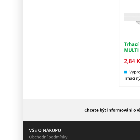
Trhací
MULTI
2,84
K
Vypr
Trhací n
Chcete být informováni o v
VŠE O NÁKUPU
Obchodní podmínky