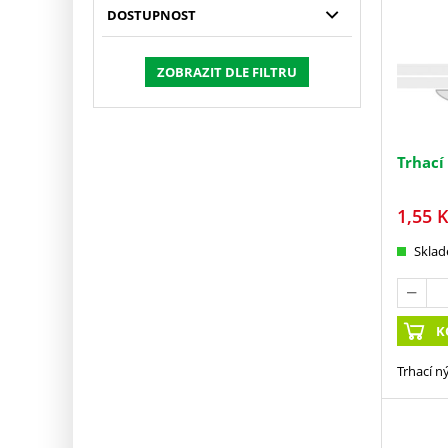
DOSTUPNOST
ZOBRAZIT DLE FILTRU
Trhací
1,55
K
Skla
K
Trhací n