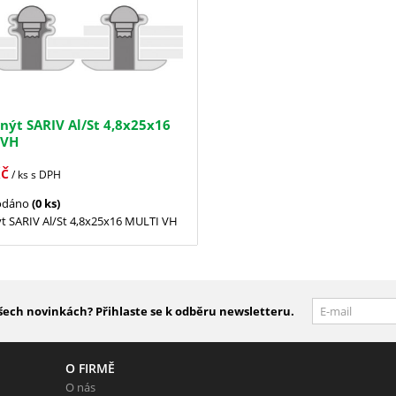
 nýt SARIV Al/St 4,8x25x16
 VH
č
/ ks
s DPH
odáno
(0 ks)
ýt SARIV Al/St 4,8x25x16 MULTI VH
šech novinkách? Přihlaste se k odběru newsletteru.
O FIRMĚ
O nás