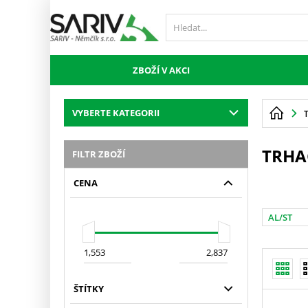
ZBOŽÍ V AKCI
VYBERTE KATEGORII
TRHA
FILTR ZBOŽÍ
CENA
AL/ST
ŠTÍTKY