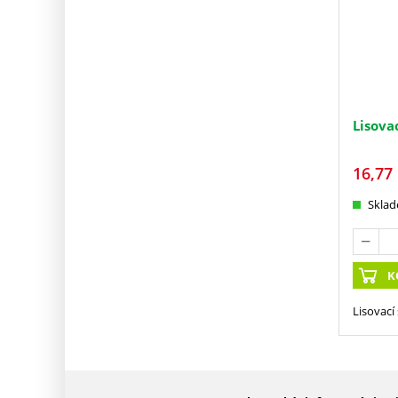
Lisova
16,77
Skla
K
Lisovací