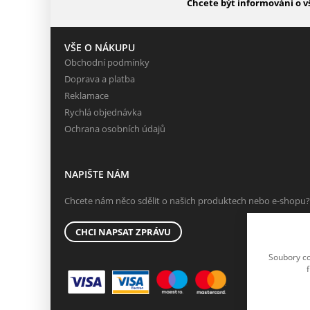
Chcete být informováni o v
VŠE O NÁKUPU
Obchodní podmínky
Doprava a platba
Reklamace
Rychlá objednávka
Ochrana osobních údajů
NAPIŠTE NÁM
Chcete nám něco sdělit o našich produktech nebo e-shopu?
CHCI NAPSAT ZPRÁVU
Soubory co