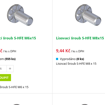
cí šroub S-HFE M6x15
Lisovací šroub S-HFE M8x15
č
9,44
Kč
/ ks
s DPH
/ ks
s DPH
dem
(555 ks)
Vyprodáno
(0 ks)
Lisovací šroub S-HFE M8 x 15
OUPIT
 šroub S-HFE M6 x 15