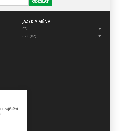
ODESLAT
JAZYK A MĚNA
CS
CZK (Kč)
, zajištění
.