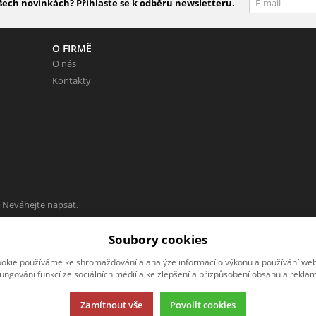
šech novinkách? Přihlaste se k odběru newsletteru.
O FIRMĚ
O nás
Kontakty
 Neváhejte napsat.
Soubory cookies
okie používáme ke shromažďování a analýze informací o výkonu a používání webu
fungování funkcí ze sociálních médií a ke zlepšení a přizpůsobení obsahu a reklam
Zamítnout vše
Povolit cookies