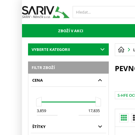
ZBOŽÍ V AKCI
VYBERTE KATEGORII
PEVN
FILTR ZBOŽÍ
CENA
S-HFE OC
ŠTÍTKY