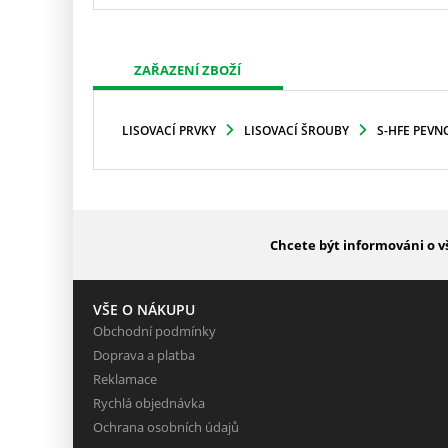
ZAŘAZENÍ ZBOŽÍ
LISOVACÍ PRVKY
LISOVACÍ ŠROUBY
S-HFE PEVN
Chcete být informováni o v
VŠE O NÁKUPU
Obchodní podmínky
Doprava a platba
Reklamace
Rychlá objednávka
Ochrana osobních údajů