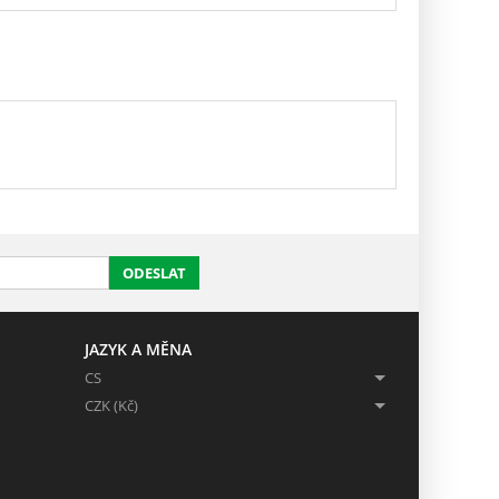
ODESLAT
JAZYK A MĚNA
CS
CZK (Kč)