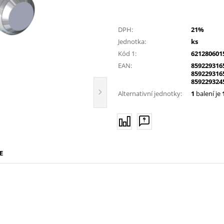
DPH:
21%
Jednotka:
ks
Kód 1:
621280601
EAN:
859229316
859229316
859229324
Alternativní jednotky:
1
balení je
E