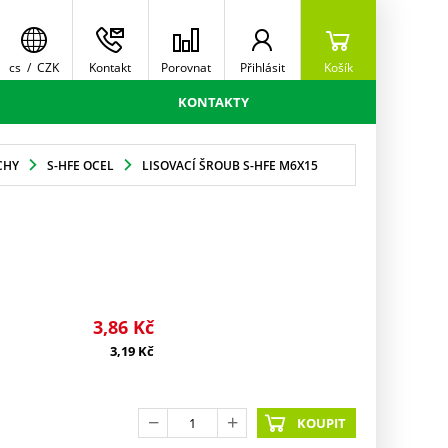
cs
/
CZK
Kontakt
Porovnat
Přihlásit
Košík
KONTAKTY
CHY
S-HFE OCEL
LISOVACÍ ŠROUB S-HFE M6X15
3,86
Kč
3,19
Kč
KOUPIT