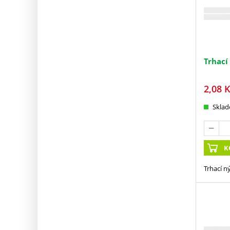
Trhací
2,08
K
Skla
K
Trhací n