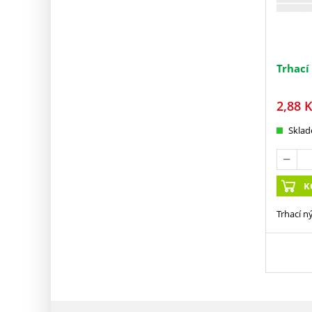
Trhací
2,88
K
Skla
K
Trhací n