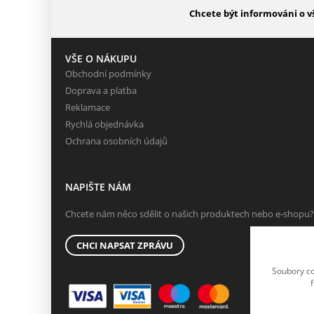
Chcete být informováni o v
VŠE O NÁKUPU
Obchodní podmínky
Doprava a platba
Reklamace
Rychlá objednávka
Ochrana osobních údajů
NAPIŠTE NÁM
Chcete nám něco sdělit o našich produktech nebo e-shopu?
CHCI NAPSAT ZPRÁVU
Soubory co