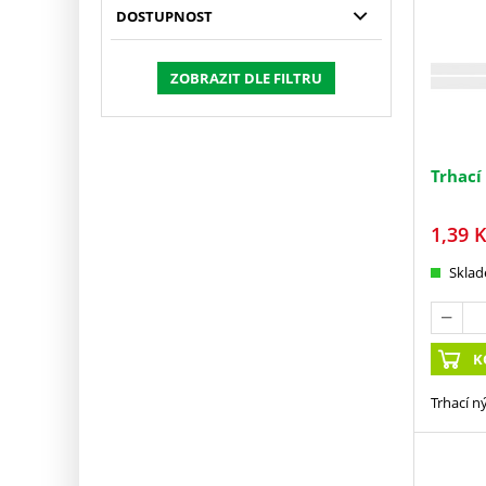
DOSTUPNOST
ZOBRAZIT DLE FILTRU
Trhací
1,39
K
Skla
K
Trhací n