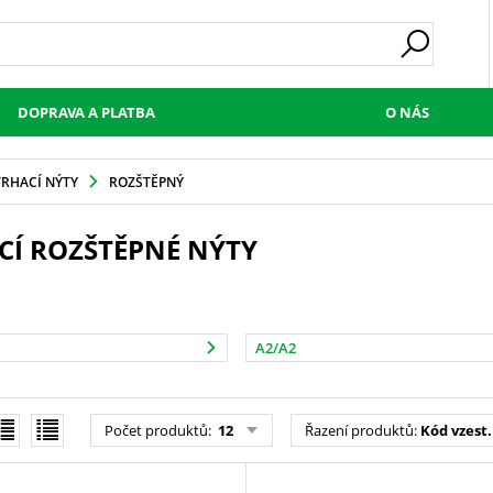
DOPRAVA A PLATBA
O NÁS
TRHACÍ NÝTY
ROZŠTĚPNÝ
CÍ ROZŠTĚPNÉ NÝTY
A2/A2
Počet produktů
:
12
Řazení produktů
:
Kód vzest.