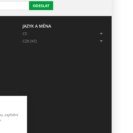
ODESLAT
JAZYK A MĚNA
CS
CZK (Kč)
, zajištění
.