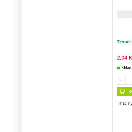
Trhací
2,04
K
Skla
K
Trhací n