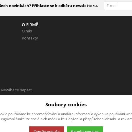
šech novinkách? Přihlaste se k odběru newsletteru.
O FIRMĚ
O nás
Kontakty
 Neváhejte napsat.
Soubory cookies
okie používáme ke shromažďování a analýze informací o výkonu a používání webu
fungování funkcí ze sociálních médií a ke zlepšení a přizpůsobení obsahu a reklam
Zamítnout vše
Povolit cookies