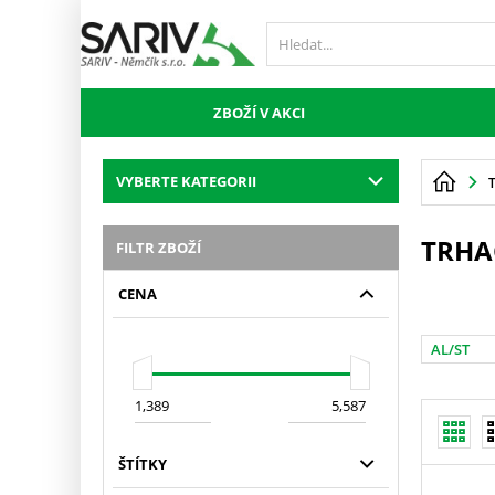
ZBOŽÍ V AKCI
VYBERTE KATEGORII
TRHA
FILTR ZBOŽÍ
CENA
AL/ST
ŠTÍTKY