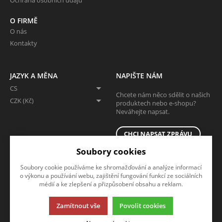
O FIRMĚ
O nás
Kontakty
JAZYK A MĚNA
NAPIŠTE NÁM
CS
Chcete nám něco sdělit o našich
CZK (Kč)
produktech nebo e-shopu?
Neváhejte napsat.
CHCI NAPSAT ZPRÁVU
Soubory cookies
Soubory cookie používáme ke shromažďování a analýze informací
o výkonu a používání webu, zajištění fungování funkcí ze sociálních
médií a ke zlepšení a přizpůsobení obsahu a reklam.
Zamítnout vše
Povolit cookies
Tato stránka používá soubory cookies. Klikněte pro více informací.