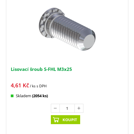
Lisovací šroub S-FHL M3x25
4,61
Kč
/ ks
s DPH
Skladem
(2054 ks)
KOUPIT