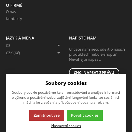
O FIRMĚ
O nás
Kontakty
JAZYK A MĚNA
NAPIŠTE NÁM
CS
Chcete nám něco sdělit o našich
CZK (Kč)
produktech nebo e-shopu?
Neváhejte napsat.
CHCI NAPSAT ZPRÁVU
Soubory cookies
Soubory cookie používáme ke shromažďování a analýze informací
o výkonu a používání webu, zajištění fungování funkcí ze sociálních
médií a ke zlepšení a přizpůsobení obsahu a reklam.
Zamítnout vše
Povolit cookies
Tato stránka používá soubory cookies. Klikněte pro více informací.
Nastavení cookies
© 2013-2026 Eshop
K2 e-shop - První e-shop, který uřídí celou vaši firmu.