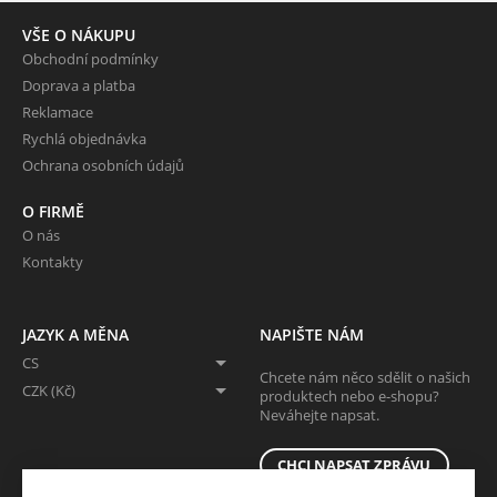
VŠE O NÁKUPU
Obchodní podmínky
Doprava a platba
Reklamace
Rychlá objednávka
Ochrana osobních údajů
O FIRMĚ
O nás
Kontakty
JAZYK A MĚNA
NAPIŠTE NÁM
CS
Chcete nám něco sdělit o našich
CZK (Kč)
produktech nebo e-shopu?
Neváhejte napsat.
CHCI NAPSAT ZPRÁVU