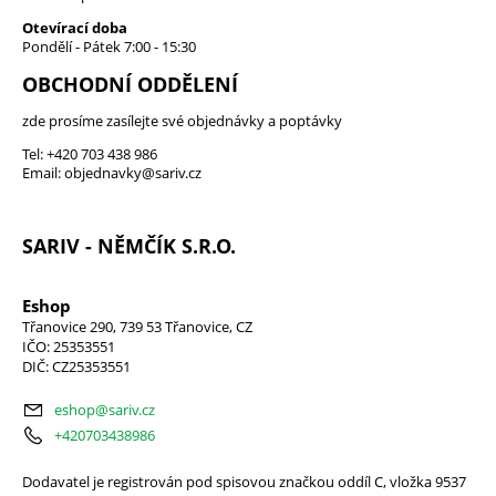
Otevírací doba
Pondělí - Pátek 7:00 - 15:30
OBCHODNÍ ODDĚLENÍ
zde prosíme zasílejte své objednávky a poptávky
Tel:
+420 703 438 986
Email:
objednavky@sariv.cz
SARIV - NĚMČÍK S.R.O.
Eshop
Třanovice 290, 739 53 Třanovice, CZ
IČO: 25353551
DIČ: CZ25353551
eshop@sariv.cz
+420703438986
Dodavatel je registrován pod spisovou značkou oddíl C, vložka 9537