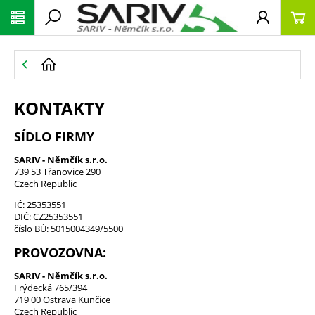
KONTAKTY
SÍDLO FIRMY
SARIV - Němčík s.r.o.
739 53 Třanovice 290
Czech Republic
IČ:
25353551
DIČ:
CZ25353551
číslo BÚ:
5015004349/5500
PROVOZOVNA:
SARIV - Němčík s.r.o.
Frýdecká 765/394
719 00 Ostrava Kunčice
Czech Republic