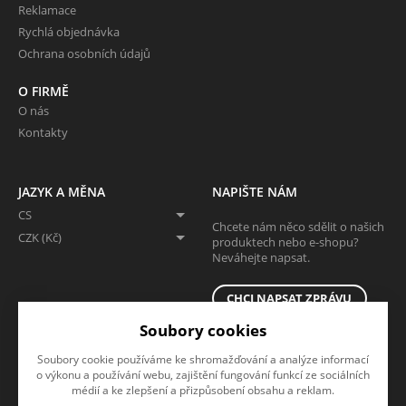
Reklamace
Rychlá objednávka
Ochrana osobních údajů
O FIRMĚ
O nás
Kontakty
JAZYK A MĚNA
NAPIŠTE NÁM
CS
Chcete nám něco sdělit o našich
CZK (Kč)
produktech nebo e-shopu?
Neváhejte napsat.
CHCI NAPSAT ZPRÁVU
Soubory cookies
Soubory cookie používáme ke shromažďování a analýze informací
o výkonu a používání webu, zajištění fungování funkcí ze sociálních
médií a ke zlepšení a přizpůsobení obsahu a reklam.