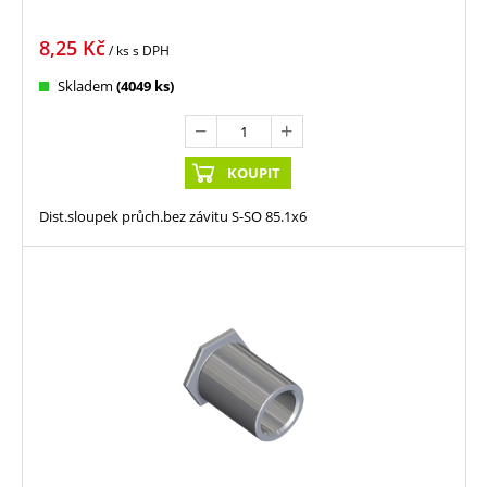
8,25
Kč
/ ks
s DPH
Skladem
(4049 ks)
KOUPIT
Dist.sloupek průch.bez závitu S-SO 85.1x6