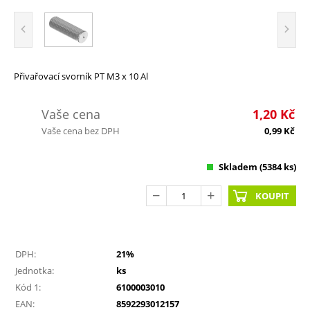
Přivařovací svorník PT M3 x 10 Al
Vaše cena
1,20
Kč
Vaše cena bez DPH
0,99
Kč
Skladem
(5384 ks)
KOUPIT
DPH:
21%
Jednotka:
ks
Kód 1:
6100003010
EAN:
8592293012157