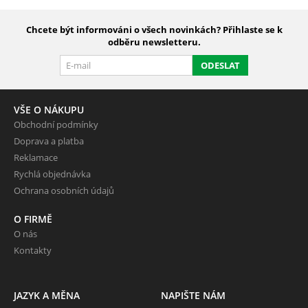
Chcete být informováni o všech novinkách? Přihlaste se k
odběru newsletteru.
ODESLAT
VŠE O NÁKUPU
Obchodní podmínky
Doprava a platba
Reklamace
Rychlá objednávka
Ochrana osobních údajů
O FIRMĚ
O nás
Kontakty
JAZYK A MĚNA
NAPIŠTE NÁM