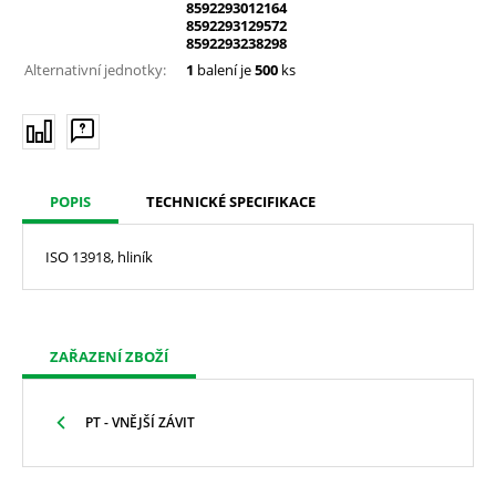
8592293012164
8592293129572
8592293238298
Alternativní jednotky:
1
balení je
500
ks
POPIS
TECHNICKÉ SPECIFIKACE
ISO 13918, hliník
ZAŘAZENÍ ZBOŽÍ
PT - VNĚJŠÍ ZÁVIT