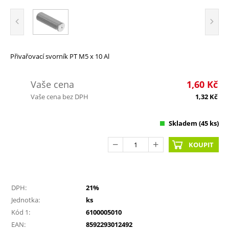
Přivařovací svorník PT M5 x 10 Al
Vaše cena
1,60
Kč
Vaše cena bez DPH
1,32
Kč
Skladem
(45 ks)
KOUPIT
DPH:
21%
Jednotka:
ks
Kód 1:
6100005010
EAN:
8592293012492