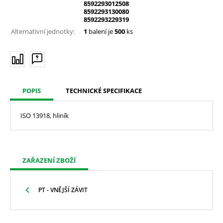
8592293012508
8592293130080
8592293229319
Alternativní jednotky:
1
balení je
500
ks
POPIS
TECHNICKÉ SPECIFIKACE
ISO 13918, hliník
ZAŘAZENÍ ZBOŽÍ
PT - VNĚJŠÍ ZÁVIT