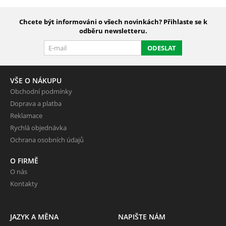
Chcete být informováni o všech novinkách? Přihlaste se k
odběru newsletteru.
ODESLAT
VŠE O NÁKUPU
Obchodní podmínky
Doprava a platba
Reklamace
Rychlá objednávka
Ochrana osobních údajů
O FIRMĚ
O nás
Kontakty
JAZYK A MĚNA
NAPIŠTE NÁM