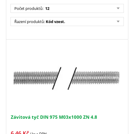
Počet produktů
:
12
Řazení produktů
:
Kód vzest.
Závitová tyč DIN 975 M03x1000 ZN 4.8
6,46
Kč
/ ks
s DPH