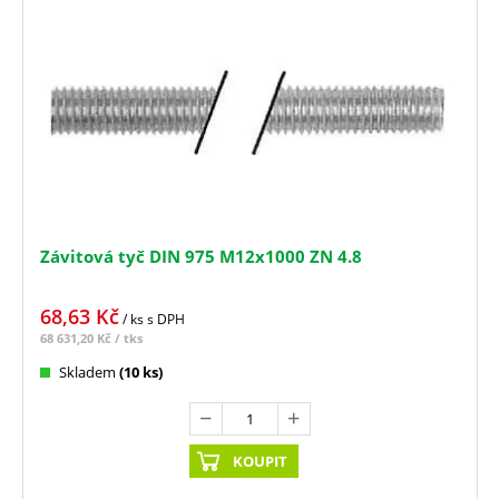
Závitová tyč DIN 975 M12x1000 ZN 4.8
68,63
Kč
/ ks
s DPH
68 631,20
Kč
/ tks
Skladem
(10 ks)
KOUPIT