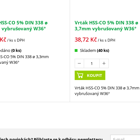
HSS-CO 5% DIN 338 ø
Vrták HSS-CO 5% DIN 338 ø
 vybrušovaný W36°
3,7mm vybrušovaný W36°
Kč
38,72
Kč
/ ks
s DPH
/ ks
s DPH
odáno
(0 ks)
Skladem
(40 ks)
SS-CO 5% DIN 338 ø 3,3mm
vaný W36°
KOUPIT
Vrták HSS-CO 5% DIN 338 ø 3,7mm
vybrušovaný W36°
šech novinkách? Přihlaste se k odběru newsletteru.