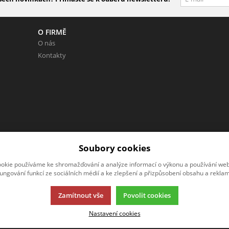
O FIRMĚ
O nás
Kontakty
 Neváhejte napsat.
Soubory cookies
okie používáme ke shromažďování a analýze informací o výkonu a používání webu
fungování funkcí ze sociálních médií a ke zlepšení a přizpůsobení obsahu a reklam
Zamítnout vše
Povolit cookies
Nastavení cookies