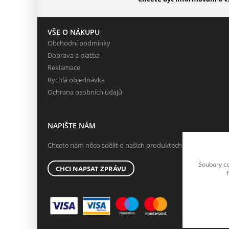
VŠE O NÁKUPU
Obchodní podmínky
Doprava a platba
Reklamace
Rychlá objednávka
Ochrana osobních údajů
NAPIŠTE NÁM
Chcete nám něco sdělit o našich produktech nebo e-shopu?
Soubory co
CHCI NAPSAT ZPRÁVU