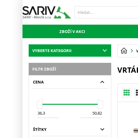
ZBOŽÍ V AKCI
VYBERTE KATEGORII
VRTÁ
FILTR ZBOŽÍ
CENA
ŠTÍTKY