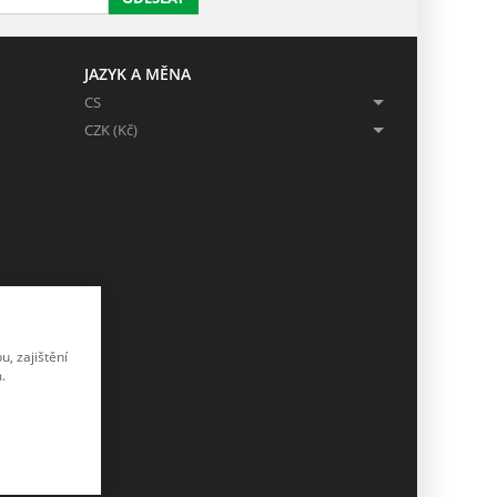
JAZYK A MĚNA
CS
CZK (Kč)
, zajištění
.