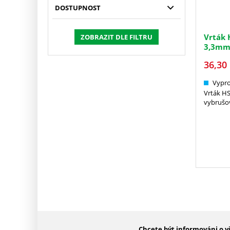
DOSTUPNOST
Vrták 
ZOBRAZIT DLE FILTRU
3,3mm
36,30
Vypr
Vrták H
vybrušo
Chcete být informováni o v