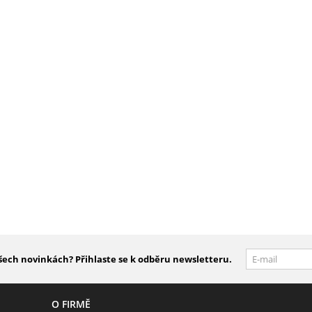
šech novinkách? Přihlaste se k odběru newsletteru.
O FIRMĚ