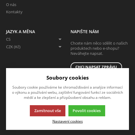
O nás
Kontakty
JAZYK A MĚNA
NAPIŠTE NÁM
CS
Chcete nám něco sdělit o našich
CZK (Kč)
produktech nebo e-shopu?
Neváhejte napsat.
CHCI NAPSAT ZPRÁVU
Soubory cookies
Soubory cookie používáme ke shromažďování a analýze informací
o výkonu a používání webu, zajištění fungování funkcí ze sociálních
médií a ke zlepšení a přizpůsobení obsahu a reklam.
Zamítnout vše
Povolit cookies
Tato stránka používá soubory cookies. Klikněte pro více informací.
Nastavení cookies
© 2013-2026 Eshop
K2 e-shop - První e-shop, který uřídí celou vaši firmu.