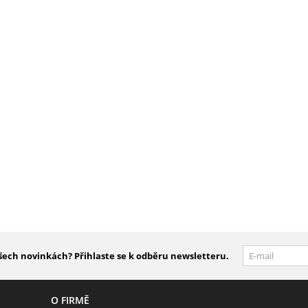
šech novinkách? Přihlaste se k odběru newsletteru.
O FIRMĚ