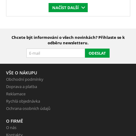
NAČÍST DALŠÍ
Chcete být informováni o všech novinkách? Přihlaste se k
odběru newsletteru.
ODESLAT
VŠE O NÁKUPU
Obchodní podmínky
Doprava a platba
Reklamace
Rychlá objednávka
Ochrana osobních údajů
O FIRMĚ
O nás
Kontakty