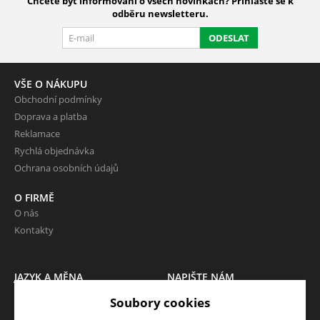
Chcete být informováni o všech novinkách? Přihlaste se k
odběru newsletteru.
ODESLAT
VŠE O NÁKUPU
Obchodní podmínky
Doprava a platba
Reklamace
Rychlá objednávka
Ochrana osobních údajů
O FIRMĚ
O nás
Kontakty
JAZYK A MĚNA
NAPIŠTE NÁM
CS
Soubory cookies
Chcete nám něco sdělit o našich
CZK (Kč)
produktech nebo e-shopu?