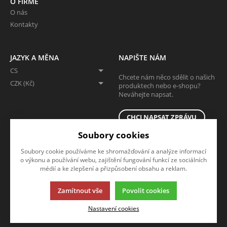
O FIRMĚ
O nás
Kontakty
JAZYK A MĚNA
NAPIŠTE NÁM
CS
Chcete nám něco sdělit o našich
CZK (Kč)
produktech nebo e-shopu?
Neváhejte napsat.
CHCI NAPSAT ZPRÁVU
Soubory cookies
Soubory cookie používáme ke shromažďování a analýze informací
o výkonu a používání webu, zajištění fungování funkcí ze sociálních
médií a ke zlepšení a přizpůsobení obsahu a reklam.
Zamítnout vše
Povolit cookies
Tato stránka používá soubory cookies. Klikněte pro více informací.
Nastavení cookies
© 2013-2026 Eshop
K2 e-shop - První e-shop, který uřídí celou vaši firmu.