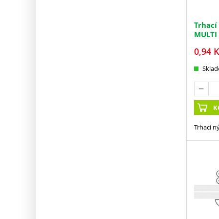
Trhací
MULTI
0,94
K
Skla
K
Trhací n