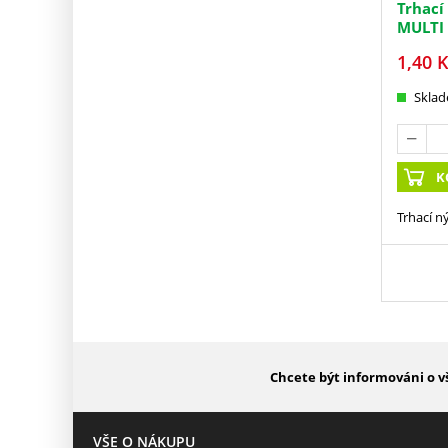
Trhací
MULTI
1,40
K
Skla
K
Trhací n
Chcete být informováni o v
VŠE O NÁKUPU