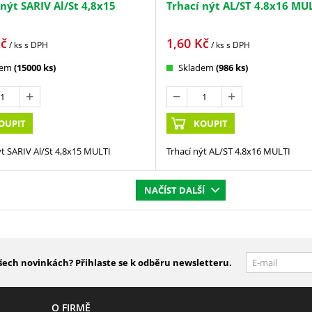
 nýt SARIV Al/St 4,8x15
Trhací nýt AL/ST 4.8x16 MU
č
1,60
Kč
/ ks
s DPH
/ ks
s DPH
dem
(15000 ks)
Skladem
(986 ks)
OUPIT
KOUPIT
ýt SARIV Al/St 4,8x15 MULTI
Trhací nýt AL/ST 4.8x16 MULTI
NAČÍST DALŠÍ
šech novinkách? Přihlaste se k odběru newsletteru.
O FIRMĚ