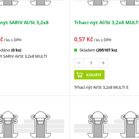
 nýt SARIV Al/St 3,2x8
Trhací nýt Al/St 3,2x8 MULTI
č
0,57
Kč
/ ks
s DPH
/ ks
s DPH
odáno
(0 ks)
Skladem
(205107 ks)
ýt SARIV Al/St 3,2x8 MULTI
KOUPIT
Trhací nýt Al/St 3,2x8 MULTI E