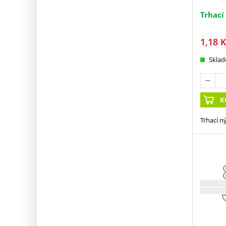
Trhací
1,18
K
Skla
K
Trhací n