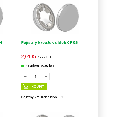
04
Pojistný kroužek s klob.CP 05
2,01
Kč
/ ks
s DPH
Skladem
(9289 ks)
KOUPIT
Pojistný kroužek s klob.CP 05