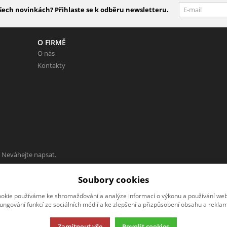
šech novinkách? Přihlaste se k odběru newsletteru.
O FIRMĚ
O nás
Kontakty
 Neváhejte napsat.
Soubory cookies
okie používáme ke shromažďování a analýze informací o výkonu a používání webu
fungování funkcí ze sociálních médií a ke zlepšení a přizpůsobení obsahu a reklam
Zamítnout vše
Povolit cookies