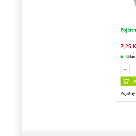
Pojist
7,25
K
Skla
K
Pojistný