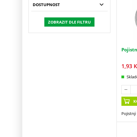
DOSTUPNOST
ZOBRAZIT DLE FILTRU
Pojist
1,93
K
Skla
K
Pojistný