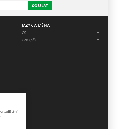
ODESLAT
JAZYK A MĚNA
CS
CZK (Kč)
, zajištění
.