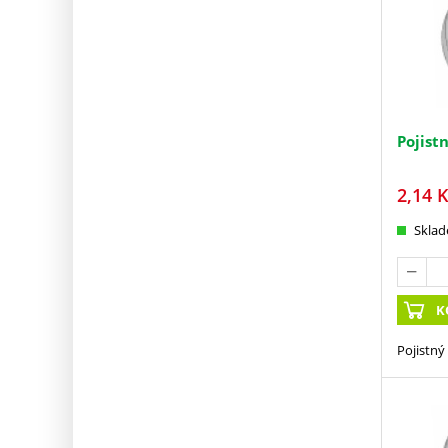
Pojist
2,14
K
Skla
K
Pojistný