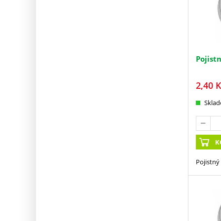
Pojist
2,40
K
Skla
K
Pojistný