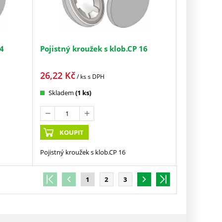
14
Pojistný kroužek s klob.CP 16
26,22
Kč
/ ks
s DPH
Skladem
(1 ks)
KOUPIT
Pojistný kroužek s klob.CP 16
1
2
3