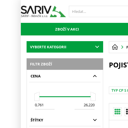
ZBOŽÍ V AKCI
VYBERTE KATEGORII
POJI
FILTR ZBOŽÍ
CENA
TYP CP 
ŠTÍTKY