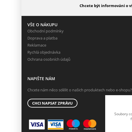
Chcete být informováni o v
VŠE O NÁKUPU
Obchodní podmínky
Doprava a platba
Reklamace
Rychlá objednávka
Ochrana osobních údajů
NAPIŠTE NÁM
Chcete nám něco sdělit o našich produktech nebo e-shopu?
CHCI NAPSAT ZPRÁVU
Soubory co