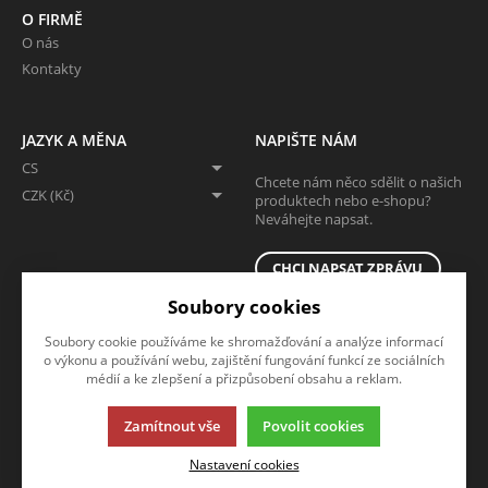
O FIRMĚ
O nás
Kontakty
JAZYK A MĚNA
NAPIŠTE NÁM
CS
Chcete nám něco sdělit o našich
CZK (Kč)
produktech nebo e-shopu?
Neváhejte napsat.
CHCI NAPSAT ZPRÁVU
Soubory cookies
Soubory cookie používáme ke shromažďování a analýze informací
o výkonu a používání webu, zajištění fungování funkcí ze sociálních
médií a ke zlepšení a přizpůsobení obsahu a reklam.
Zamítnout vše
Povolit cookies
Tato stránka používá soubory cookies. Klikněte pro více informací.
Nastavení cookies
© 2013-2026 Eshop
K2 e-shop - První e-shop, který uřídí celou vaši firmu.