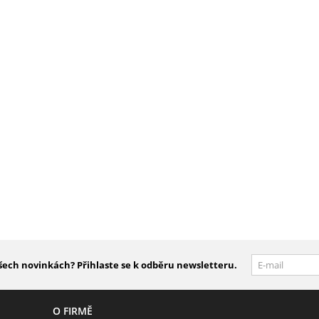
šech novinkách? Přihlaste se k odběru newsletteru.
O FIRMĚ