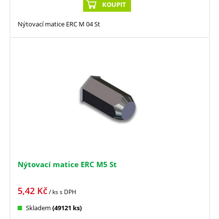
KOUPIT
Nýtovací matice ERC M 04 St
Nýtovací matice ERC M5 St
5,42
Kč
/ ks
s DPH
Skladem
(49121 ks)