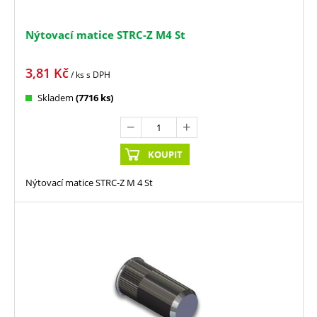
Nýtovací matice STRC-Z M4 St
3,81
Kč
/ ks
s DPH
Skladem
(7716 ks)
KOUPIT
Nýtovací matice STRC-Z M 4 St