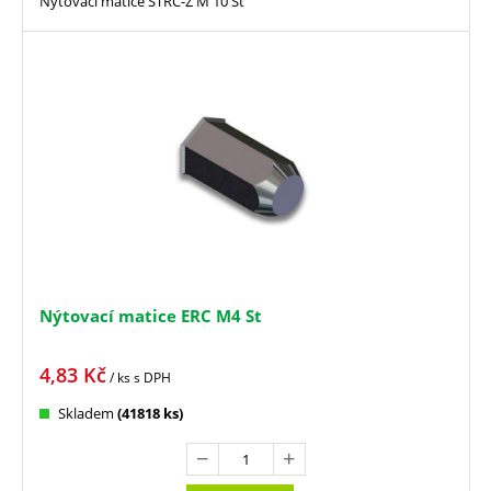
Nýtovací matice STRC-Z M 10 St
Nýtovací matice ERC M4 St
4,83
Kč
/ ks
s DPH
Skladem
(41818 ks)