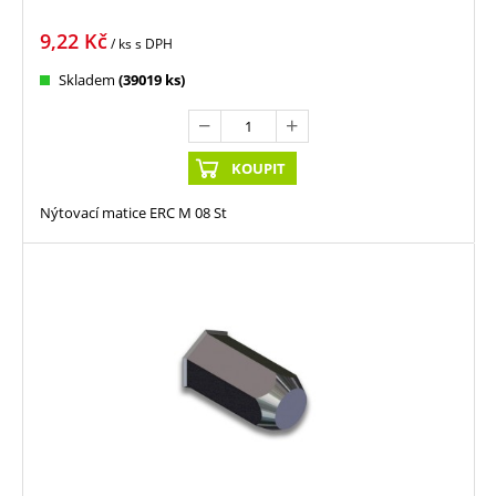
9,22
Kč
/ ks
s DPH
Skladem
(39019 ks)
KOUPIT
Nýtovací matice ERC M 08 St