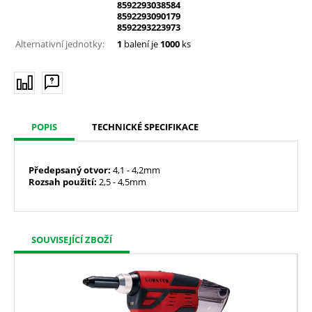
8592293038584
8592293090179
8592293223973
Alternativní jednotky:
1
balení je
1000
ks
POPIS
TECHNICKÉ SPECIFIKACE
Předepsaný
otvor:
4,1 - 4,2mm
Rozsah použití:
2,5 - 4,5mm
SOUVISEJÍCÍ ZBOŽÍ