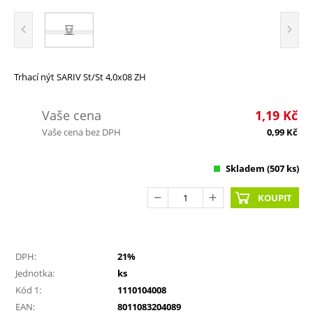
Trhací nýt SARIV St/St 4,0x08 ZH
Vaše cena
1,19
Kč
Vaše cena bez DPH
0,99
Kč
Skladem
(507 ks)
KOUPIT
DPH:
21%
Jednotka:
ks
Kód 1:
1110104008
EAN:
8011083204089