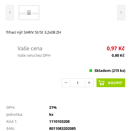
Trhací nýt SARIV St/St 3,2x08 ZH
Vaše cena
0,97
Kč
Vaše cena bez DPH
0,80
Kč
Skladem
(215 ks)
KOUPIT
DPH:
21%
Jednotka:
ks
Kód 1:
1110103208
EAN:
8011083202085