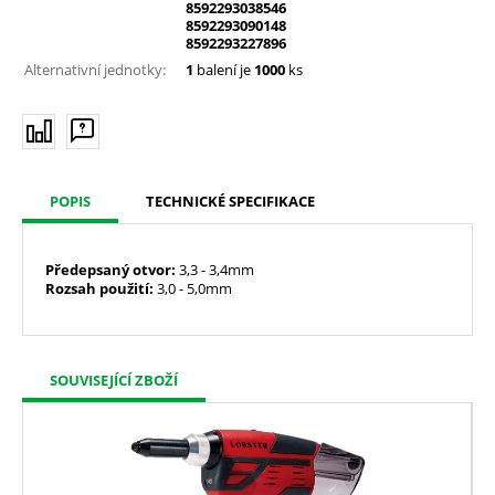
8592293038546
8592293090148
8592293227896
Alternativní jednotky:
1
balení je
1000
ks
POPIS
TECHNICKÉ SPECIFIKACE
Předepsaný
otvor:
3,3 - 3,4mm
Rozsah použití:
3,0 - 5,0mm
SOUVISEJÍCÍ ZBOŽÍ