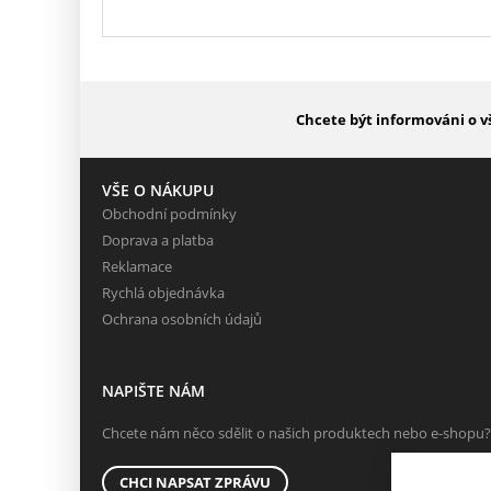
Chcete být informováni o v
VŠE O NÁKUPU
Obchodní podmínky
Doprava a platba
Reklamace
Rychlá objednávka
Ochrana osobních údajů
NAPIŠTE NÁM
Chcete nám něco sdělit o našich produktech nebo e-shopu?
CHCI NAPSAT ZPRÁVU