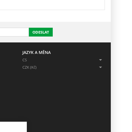
ODESLAT
JAZYK A MĚNA
CS
CZK (Kč)