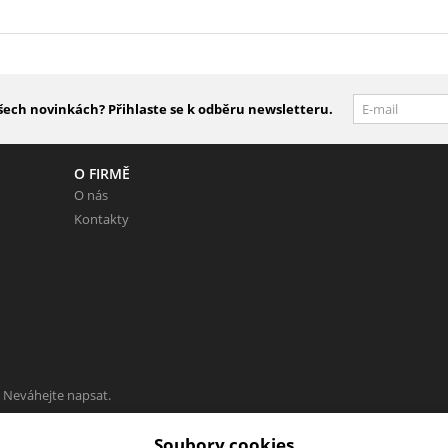
šech novinkách? Přihlaste se k odběru newsletteru.
O FIRMĚ
O nás
Kontakty
 Neváhejte napsat.
Soubory cookies