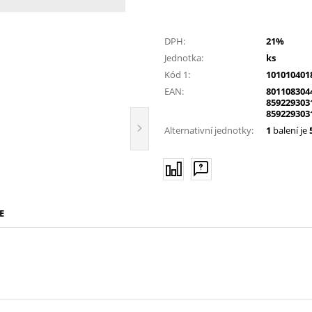
DPH:
21%
Jednotka:
ks
Kód 1:
101010401
EAN:
801108304
859229303
859229303
Alternativní jednotky:
1
balení je
E