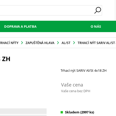
DOPRAVA A PLATBA
O NÁS
TRHACÍ NÝTY
ZAPUŠTĚNÁ HLAVA
AL/ST
TRHACÍ NÝT SARIV AL/ST
 ZH
Trhací nýt SARIV Al/St 4x18 ZH
Vaše cena
Vaše cena bez DPH
Skladem
(2997 ks)