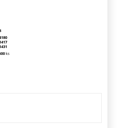
8
4180
1417
1431
500
ks