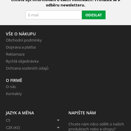
odběru newsletteru.
ODESLAT
VŠE O NÁKUPU
Obchodní podmínky
Doprava a platba
Reklamace
Rychlá objednávka
Ochrana osobních údajů
O FIRMĚ
O nás
Kontakty
JAZYK A MĚNA
NAPIŠTE NÁM
CS
Chcete nám něco sdělit o našich
CZK (Kč)
produktech nebo e-shopu?