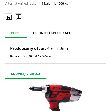
Alternativní jednotky:
1
balení je
1000
ks
POPIS
TECHNICKÉ SPECIFIKACE
Předepsaný otvor:
4,9 – 5,0mm
Rozsah použití:
4,0 - 6,0mm
SOUVISEJÍCÍ ZBOŽÍ