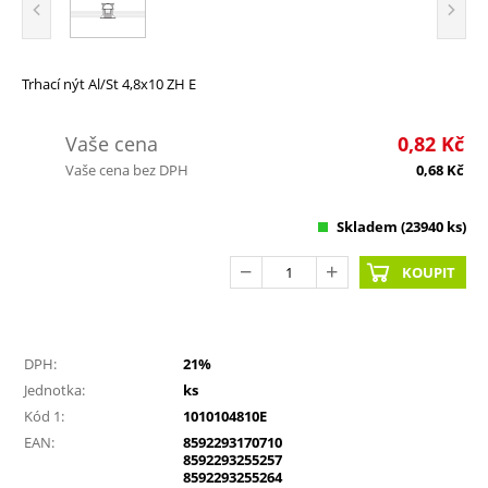
Trhací nýt Al/St 4,8x10 ZH E
Vaše cena
0,82
Kč
Vaše cena bez DPH
0,68
Kč
Skladem
(23940 ks)
KOUPIT
DPH:
21%
Jednotka:
ks
Kód 1:
1010104810E
EAN:
8592293170710
8592293255257
8592293255264