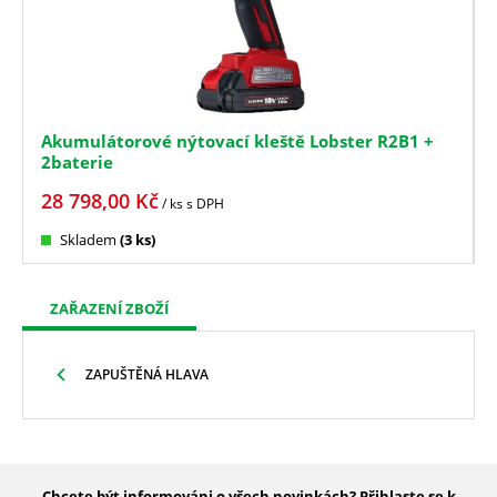
Akumulátorové nýtovací kleště Lobster R2B1 +
2baterie
28 798,00
Kč
/ ks
s DPH
Skladem
(3 ks)
ZAŘAZENÍ ZBOŽÍ
ZAPUŠTĚNÁ HLAVA
Chcete být informováni o všech novinkách? Přihlaste se k