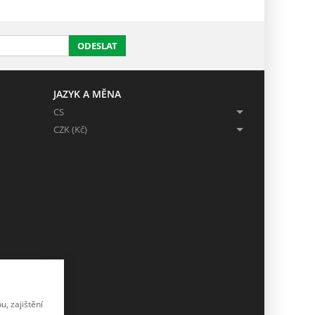
ODESLAT
JAZYK A MĚNA
CS
CZK (Kč)
, zajištění