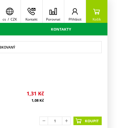
cs
/
CZK
Kontakt
Porovnat
Přihlásit
Košík
KONTAKTY
UBKOVANÝ
1,31
Kč
1,08
Kč
KOUPIT