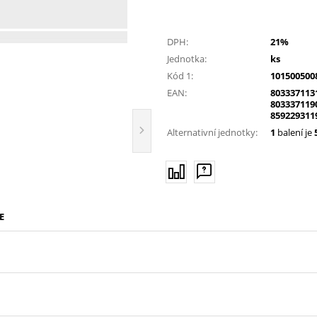
DPH:
21%
Jednotka:
ks
Kód 1:
101500500
EAN:
803337113
803337119
859229311
Alternativní jednotky:
1
balení je
E