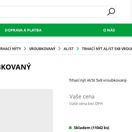
DOPRAVA A PLATBA
O NÁS
TRHACÍ NÝTY
VROUBKOVANÝ
AL/ST
TRHACÍ NÝT AL/ST 5X8 VRO
UBKOVANÝ
Trhací nýt Al/St 5x8 vroubkovaný
Vaše cena
Vaše cena bez DPH
Skladem
(11042 ks)