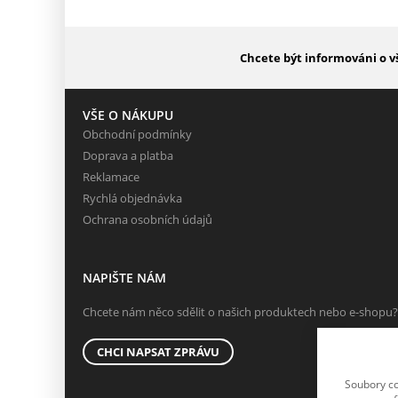
Chcete být informováni o v
VŠE O NÁKUPU
Obchodní podmínky
Doprava a platba
Reklamace
Rychlá objednávka
Ochrana osobních údajů
NAPIŠTE NÁM
Chcete nám něco sdělit o našich produktech nebo e-shopu?
CHCI NAPSAT ZPRÁVU
Soubory co