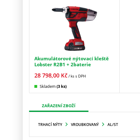
Akumulátorové nýtovací kleště
Lobster R2B1 + 2baterie
28 798,00
Kč
/ ks
s DPH
Skladem
(3 ks)
ZAŘAZENÍ ZBOŽÍ
TRHACÍ NÝTY
VROUBKOVANÝ
AL/ST