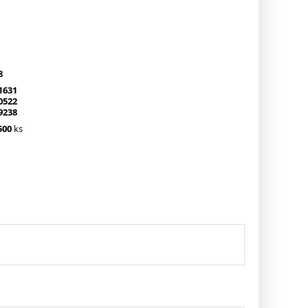
8
1631
0522
9238
500
ks