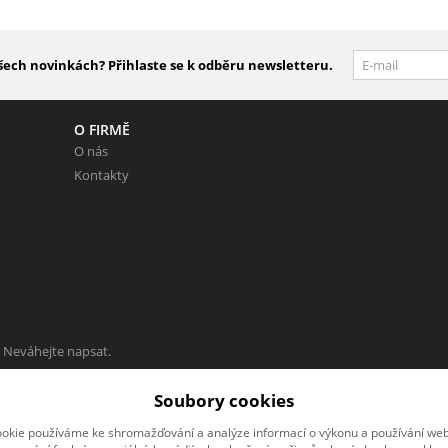
šech novinkách? Přihlaste se k odběru newsletteru.
O FIRMĚ
O nás
Kontakty
 Neváhejte napsat.
Soubory cookies
okie používáme ke shromažďování a analýze informací o výkonu a používání webu