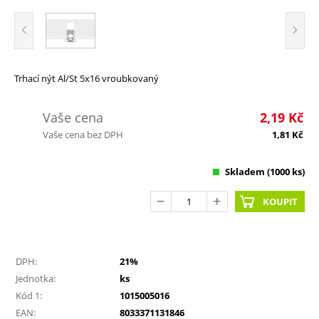
Trhací nýt Al/St 5x16 vroubkovaný
Vaše cena
2,19
Kč
Vaše cena bez DPH
1,81
Kč
Skladem
(1000 ks)
KOUPIT
DPH:
21%
Jednotka:
ks
Kód 1:
1015005016
EAN:
8033371131846