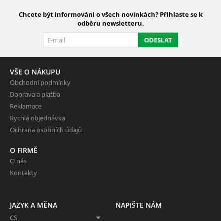
Chcete být informováni o všech novinkách? Přihlaste se k
odběru newsletteru.
ODESLAT
VŠE O NÁKUPU
Obchodní podmínky
Doprava a platba
Reklamace
Rychlá objednávka
Ochrana osobních údajů
O FIRMĚ
O nás
Kontakty
JAZYK A MĚNA
NAPIŠTE NÁM
CS