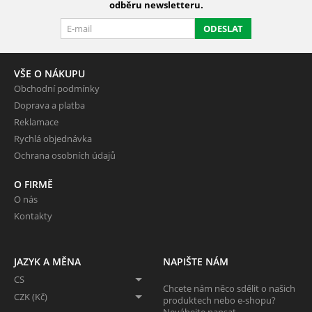
odběru newsletteru.
ODESLAT
VŠE O NÁKUPU
Obchodní podmínky
Doprava a platba
Reklamace
Rychlá objednávka
Ochrana osobních údajů
O FIRMĚ
O nás
Kontakty
JAZYK A MĚNA
NAPIŠTE NÁM
CS
Chcete nám něco sdělit o našich
CZK (Kč)
produktech nebo e-shopu?
Neváhejte napsat.