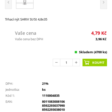
Trhací nýt SARIV St/St 4,8x35
Vaše cena
4,79
Kč
Vaše cena bez DPH
3,96
Kč
Skladem
(4700 ks)
KOUPIT
DPH:
21%
Jednotka:
ks
Kód 1:
1110004835
EAN:
8011083008106
8592293037990
8592293038010