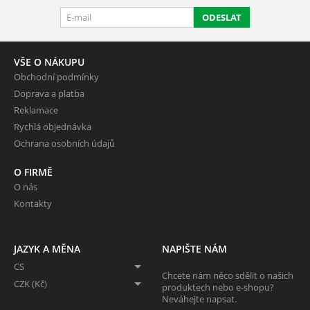
ODESLAT
VŠE O NÁKUPU
Obchodní podmínky
Doprava a platba
Reklamace
Rychlá objednávka
Ochrana osobních údajů
O FIRMĚ
O nás
Kontakty
JAZYK A MĚNA
NAPIŠTE NÁM
CS
Chcete nám něco sdělit o našich
CZK (Kč)
produktech nebo e-shopu?
Neváhejte napsat.