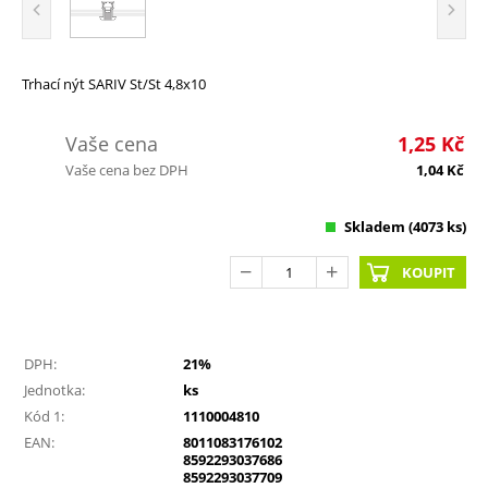
Trhací nýt SARIV St/St 4,8x10
Vaše cena
1,25
Kč
Vaše cena bez DPH
1,04
Kč
Skladem
(4073 ks)
KOUPIT
DPH:
21%
Jednotka:
ks
Kód 1:
1110004810
EAN:
8011083176102
8592293037686
8592293037709