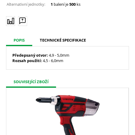
Alternativní jednotky:
1
balení je
500
ks
POPIS
TECHNICKÉ SPECIFIKACE
Předepsaný
otvor:
4,9 - 5,0mm
Rozsah použití:
4,5 - 6,0mm
SOUVISEJÍCÍ ZBOŽÍ