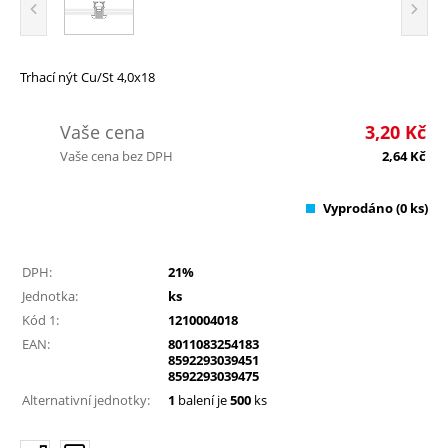
Trhací nýt Cu/St 4,0x18
Vaše cena
3,20
Kč
Vaše cena bez DPH
2,64
Kč
Vyprodáno
(0 ks)
DPH:
21%
Jednotka:
ks
Kód 1:
1210004018
EAN:
8011083254183
8592293039451
8592293039475
Alternativní jednotky:
1
balení je
500
ks