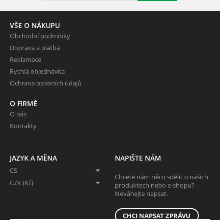
VŠE O NÁKUPU
Obchodní podmínky
Doprava a platba
Reklamace
Rychlá objednávka
Ochrana osobních údajů
O FIRMĚ
O nás
Kontakty
JAZYK A MĚNA
NAPIŠTE NÁM
CS
Chcete nám něco sdělit o našich
CZK (Kč)
produktech nebo e-shopu?
Neváhejte napsat.
CHCI NAPSAT ZPRÁVU