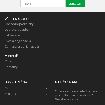
ODESLAT
VŠE O NÁKUPU
Obchodní podmínky
Doprava a platba
Reklamace
Rychlá objednávka
Ochrana osobních údajů
O FIRMĚ
O nás
Kontakty
JAZYK A MĚNA
NAPIŠTE NÁM
CS
Chcete nám něco sdělit o našich
CZK (Kč)
produktech nebo e-shopu?
Neváhejte napsat.