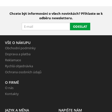
Chcete být informováni o všech novinkách? Přihlaste se k
odběru newsletteru.
ODESLAT
VŠE O NÁKUPU
Obchodní podmínky
Doprava a platba
Reklamace
Rychlá objednávka
Ochrana osobních údajů
O FIRMĚ
O nás
Kontakty
JAZYK A MĚNA
NAPIŠTE NÁM