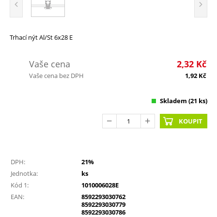
Trhací nýt Al/St 6x28 E
Vaše cena
2,32
Kč
Vaše cena bez DPH
1,92
Kč
Skladem
(21 ks)
KOUPIT
DPH:
21%
Jednotka:
ks
Kód 1:
1010006028E
EAN:
8592293030762
8592293030779
8592293030786