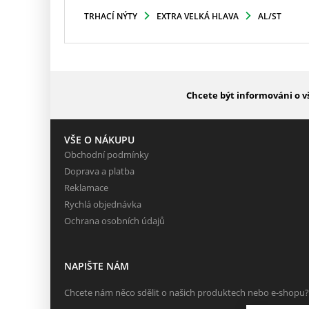
TRHACÍ NÝTY
EXTRA VELKÁ HLAVA
AL/ST
Chcete být informováni o v
VŠE O NÁKUPU
Obchodní podmínky
Doprava a platba
Reklamace
Rychlá objednávka
Ochrana osobních údajů
NAPIŠTE NÁM
Chcete nám něco sdělit o našich produktech nebo e-shopu?