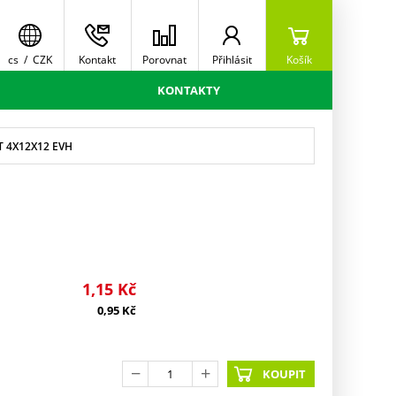
cs
/
CZK
Kontakt
Porovnat
Přihlásit
Košík
KONTAKTY
T 4X12X12 EVH
1,15
Kč
0,95
Kč
KOUPIT