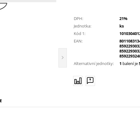
DPH:
21%
Jednotka:
ks
Kód 1:
101030401
EAN:
801108313
859229303
859229303
859229324
Alternativní jednotky:
1
balení je
E