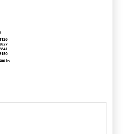
2
4126
2827
2841
8150
500
ks