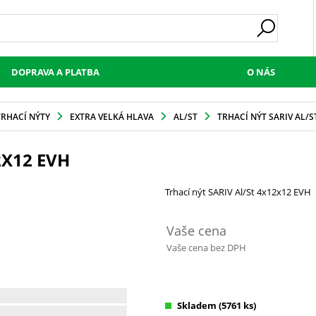
DOPRAVA A PLATBA
O NÁS
TRHACÍ NÝTY
EXTRA VELKÁ HLAVA
AL/ST
TRHACÍ NÝT SARIV AL/S
2X12 EVH
Trhací nýt SARIV Al/St 4x12x12 EVH
Vaše cena
Vaše cena bez DPH
Skladem
(5761 ks)