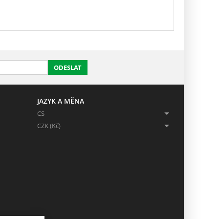
ODESLAT
JAZYK A MĚNA
CS
CZK (Kč)