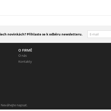
šech novinkách? Přihlaste se k odběru newsletteru.
O FIRMĚ
O nás
Kontakty
 Neváhejte napsat.