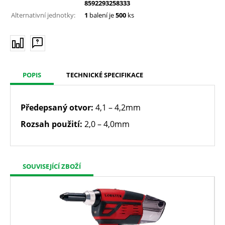
8592293258333
Alternativní jednotky:
1
balení je
500
ks
POPIS
TECHNICKÉ SPECIFIKACE
Předepsaný otvor:
4,1 – 4,2mm
Rozsah použití:
2,0 – 4,0mm
SOUVISEJÍCÍ ZBOŽÍ