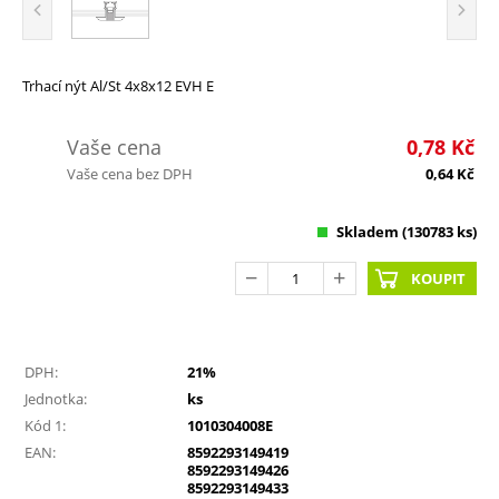
Trhací nýt Al/St 4x8x12 EVH E
Vaše cena
0,78
Kč
Vaše cena bez DPH
0,64
Kč
Skladem
(130783 ks)
KOUPIT
DPH:
21%
Jednotka:
ks
Kód 1:
1010304008E
EAN:
8592293149419
8592293149426
8592293149433