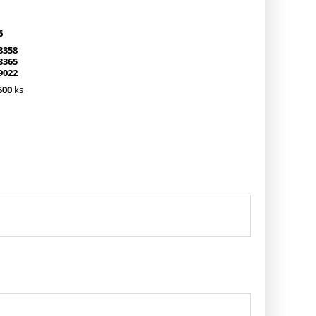
6
8358
8365
9022
500
ks