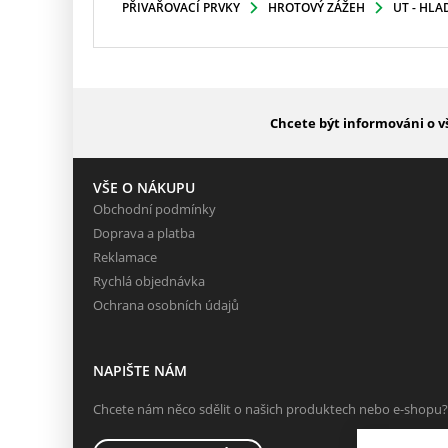
PŘIVAŘOVACÍ PRVKY
HROTOVÝ ZÁŽEH
UT - HLA
Chcete být informováni o v
VŠE O NÁKUPU
Obchodní podmínky
Doprava a platba
Reklamace
Rychlá objednávka
Ochrana osobních údajů
NAPIŠTE NÁM
Chcete nám něco sdělit o našich produktech nebo e-shopu?