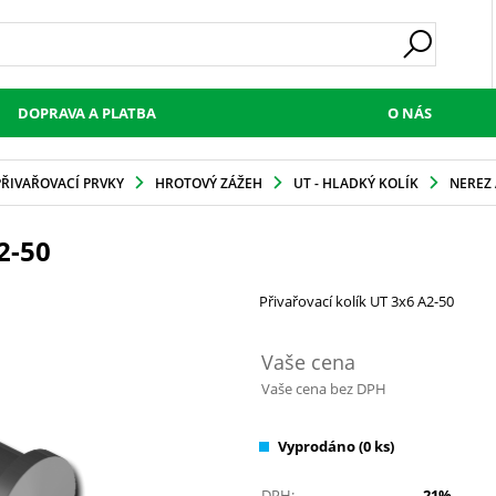
DOPRAVA A PLATBA
O NÁS
PŘIVAŘOVACÍ PRVKY
HROTOVÝ ZÁŽEH
UT - HLADKÝ KOLÍK
NEREZ 
2-50
Přivařovací kolík UT 3x6 A2-50
Vaše cena
Vaše cena bez DPH
Vyprodáno
(0 ks)
DPH:
21%