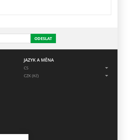
ODESLAT
JAZYK A MĚNA
CS
CZK (Kč)