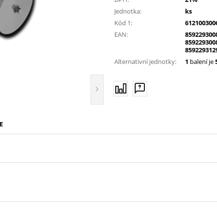
Jednotka:
ks
Kód 1:
612100300
EAN:
859229300
859229300
859229312
Alternativní jednotky:
1
balení je
E