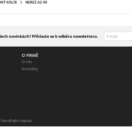
DKÝ KOLÍK
NEREZ A2-50
šech novinkách? Přihlaste se k odběru newsletteru.
O FIRMĚ
O nás
Kontakty
 Neváhejte napsat.