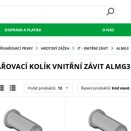
DOPRAVA A PLATBA
O NÁS
PŘIVAŘOVACÍ PRVKY
HROTOVÝ ZÁŽEH
IT - VNITŘNÍ ZÁVIT
ALMG3
AŘOVACÍ KOLÍK VNITŘNÍ ZÁVIT ALMG3
Počet produktů
:
12
Řazení produktů
:
Kód vzest.