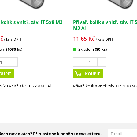
 kolík s vnitř. záv. IT 5x8 M3
Přivař. kolík s vnitř. záv. IT
M3 Al
č
11,65
Kč
/ ks
s DPH
/ ks
s DPH
dem
(1030 ks)
Skladem
(80 ks)
OUPIT
KOUPIT
olík s vnitř. záv. IT 5 x 8 M3 Al
Přivař. kolík s vnitř. záv. IT 5 x 10 M3
šech novinkách? Přihlaste se k odběru newsletteru.