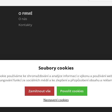
O FIRMĚ
O nás
Kontakty
Soubory cookies
 Neváhejte napsat.
okie používáme ke shromažďování a analýze informací o výkonu a používání webu
fungování funkcí ze sociálních médií a ke zlepšení a přizpůsobení obsahu a reklam
Zamítnout vše
Povolit cookies
Nastavení cookies