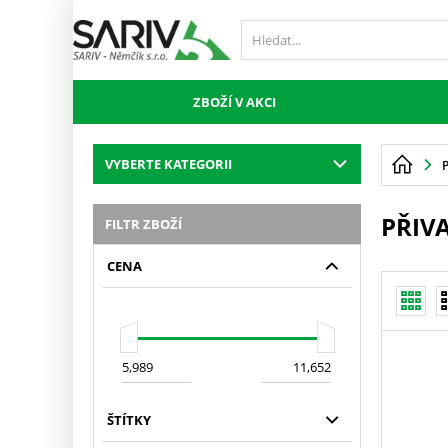
ZBOŽÍ V AKCI
VYBERTE KATEGORII
PŘIV
FILTR ZBOŽÍ
CENA
ŠTÍTKY