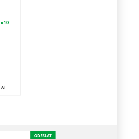
 5x10
 Al
ODESLAT