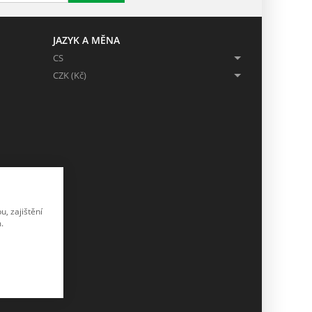
JAZYK A MĚNA
CS
CZK (Kč)
, zajištění
.