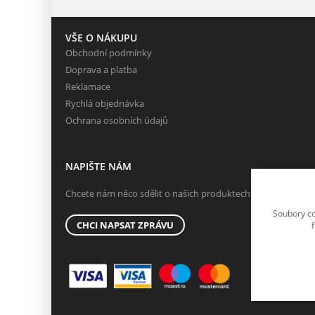
VŠE O NÁKUPU
Obchodní podmínky
Doprava a platba
Reklamace
Rychlá objednávka
Ochrana osobních údajů
NAPIŠTE NÁM
Chcete nám něco sdělit o našich produktech nebo e-shopu?
Soubory co
CHCI NAPSAT ZPRÁVU