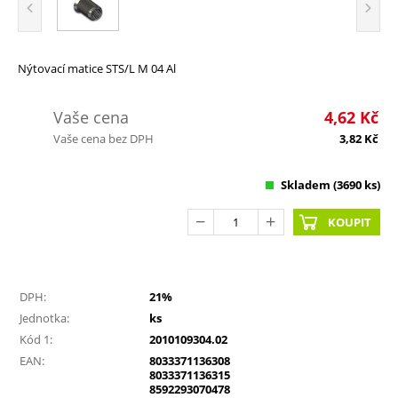
Nýtovací matice STS/L M 04 Al
Vaše cena
4,62
Kč
Vaše cena bez DPH
3,82
Kč
Skladem
(3690 ks)
KOUPIT
DPH:
21%
Jednotka:
ks
Kód 1:
2010109304.02
EAN:
8033371136308
8033371136315
8592293070478