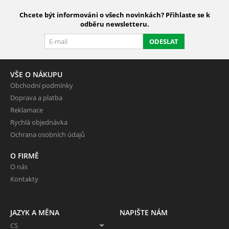
Chcete být informováni o všech novinkách? Přihlaste se k
odběru newsletteru.
ODESLAT
VŠE O NÁKUPU
Obchodní podmínky
Doprava a platba
Reklamace
Rychlá objednávka
Ochrana osobních údajů
O FIRMĚ
O nás
Kontakty
JAZYK A MĚNA
NAPIŠTE NÁM
CS