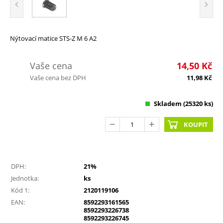
Nýtovací matice STS-Z M 6 A2
Vaše cena
14,50
Kč
Vaše cena bez DPH
11,98
Kč
Skladem
(25320 ks)
KOUPIT
DPH:
21%
Jednotka:
ks
Kód 1:
2120119106
EAN:
8592293161565
8592293226738
8592293226745