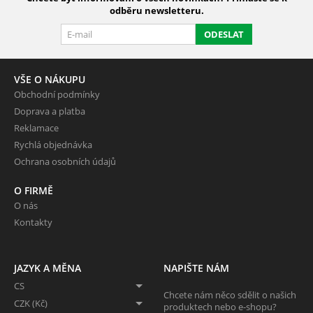
odběru newsletteru.
ODESLAT
VŠE O NÁKUPU
Obchodní podmínky
Doprava a platba
Reklamace
Rychlá objednávka
Ochrana osobních údajů
O FIRMĚ
O nás
Kontakty
JAZYK A MĚNA
NAPIŠTE NÁM
CS
Chcete nám něco sdělit o našich
CZK (Kč)
produktech nebo e-shopu?