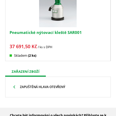
Pneumatické nýtovací kleště SAR001
37 691,50
Kč
/ ks
s DPH
Skladem
(2 ks)
ZAŘAZENÍ ZBOŽÍ
ZAPUŠTĚNÁ HLAVA OTEVŘENÝ
Chcete být informováni o všech novinkách? Přihlaste se k