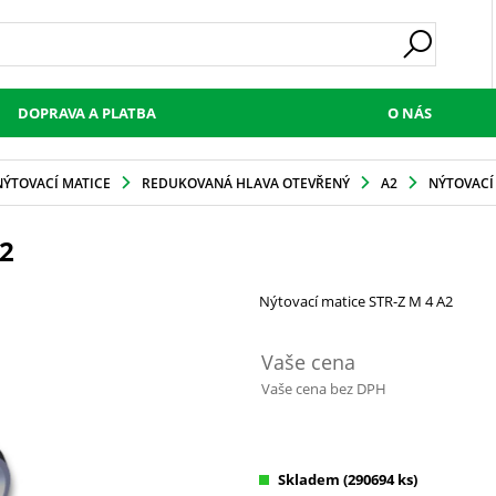
DOPRAVA A PLATBA
O NÁS
NÝTOVACÍ MATICE
REDUKOVANÁ HLAVA OTEVŘENÝ
A2
NÝTOVACÍ 
2
Nýtovací matice STR-Z M 4 A2
Vaše cena
Vaše cena bez DPH
Skladem
(290694 ks)