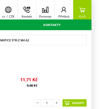
cs
/
CZK
Kontakt
Porovnat
Přihlásit
Košík
KONTAKTY
MATICE STR-Z M4 A2
11,71
Kč
9,68
Kč
KOUPIT