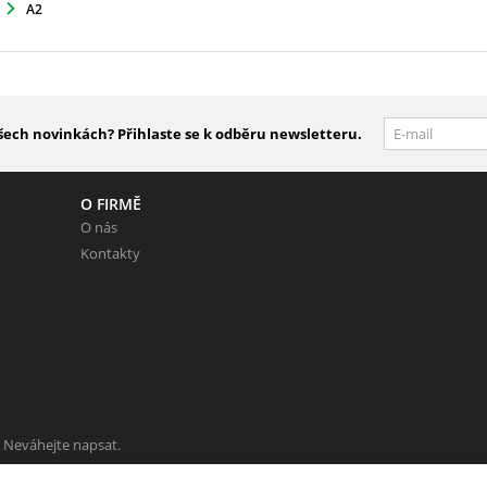
A2
šech novinkách? Přihlaste se k odběru newsletteru.
O FIRMĚ
O nás
Kontakty
 Neváhejte napsat.