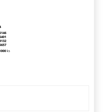
4
5146
6401
3132
5657
1000
ks