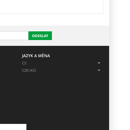
ODESLAT
JAZYK A MĚNA
CS
CZK (Kč)