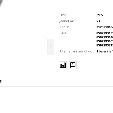
DPH:
21%
Jednotka:
ks
Kód 1:
212021910
EAN:
859229313
859229314
859229316
859229321
Alternativní jednotky:
1
balení je
E