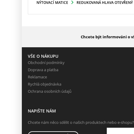
NÝTOVACÍ MATICE
REDUKOVANÁ HLAVA OTEVŘENÝ
Chcete být informováni o v
VŠE O NÁKUPU
Obchodní podmínky
Doprava a platba
Reklamace
Rychlá objednávka
Ochrana osobních údajů
NAPIŠTE NÁM
Chcete nám něco sdělit o našich produktech nebo e-shopu?