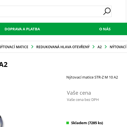
DOPRAVA A PLATBA
O NÁS
NÝTOVACÍ MATICE
REDUKOVANÁ HLAVA OTEVŘENÝ
A2
NÝTOVACÍ 
A2
Nýtovací matice STR-Z M 10 A2
Vaše cena
Vaše cena bez DPH
Skladem
(7285 ks)