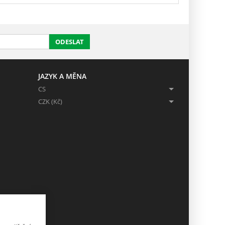
ODESLAT
JAZYK A MĚNA
CS
CZK (Kč)