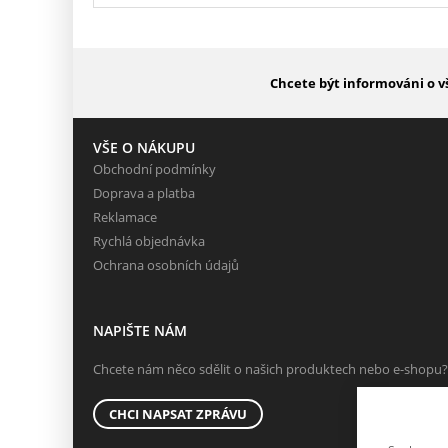
Chcete být informováni o v
VŠE O NÁKUPU
Obchodní podmínky
Doprava a platba
Reklamace
Rychlá objednávka
Ochrana osobních údajů
NAPIŠTE NÁM
Chcete nám něco sdělit o našich produktech nebo e-shopu?
CHCI NAPSAT ZPRÁVU