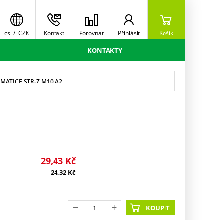
cs
/
CZK
Kontakt
Porovnat
Přihlásit
Košík
KONTAKTY
MATICE STR-Z M10 A2
29,43
Kč
24,32
Kč
KOUPIT