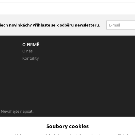
šech novinkách? Přihlaste se k odběru newsletteru.
O FIRMĚ
O nás
Kontakty
 Neváhejte napsat.
Soubory cookies