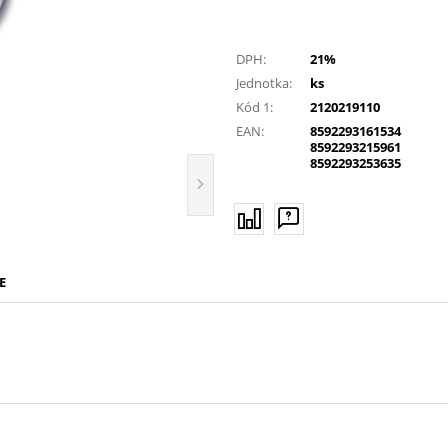
DPH:
21%
Jednotka:
ks
Kód 1:
2120219110
EAN:
8592293161534
8592293215961
8592293253635
E