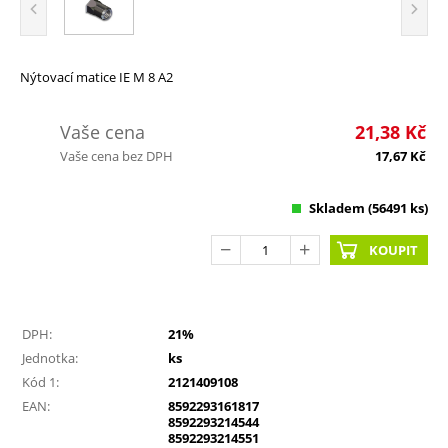
Nýtovací matice IE M 8 A2
Vaše cena
21,38
Kč
Vaše cena bez DPH
17,67
Kč
Skladem
(56491 ks)
KOUPIT
DPH:
21%
Jednotka:
ks
Kód 1:
2121409108
EAN:
8592293161817
8592293214544
8592293214551