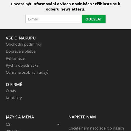
Chcete být informováni o všech novinkách? Přihlaste se k
odběru newsletteru.
ODESLAT
VŠE O NÁKUPU
Obchodní podmínky
Doprava a platba
Reklamace
Rychlá objednávka
Ochrana osobních údajů
O FIRMĚ
O nás
Kontakty
JAZYK A MĚNA
NAPIŠTE NÁM
CS
Chcete nám něco sdělit o našich