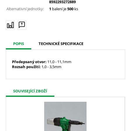
8592293272889
Alternativní jednotky:
1
balení je
500
ks
POPIS
TECHNICKÉ SPECIFIKACE
Předepsaný
otvor:
11,0 - 11,1mm
Rozsah použití:
1,0 - 3,5mm
SOUVISEJÍCÍ ZBOŽÍ