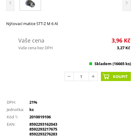
Nýtovací matice STT-Z M 6 Al
Vaše cena
3,96
Kč
Vaše cena bez DPH
3,27
Kč
Skladem
(16665 ks)
KOUPIT
DPH:
21%
Jednotka:
ks
Kód 1:
2010019106
EAN:
8592293162043
8592293217675
8592293276283