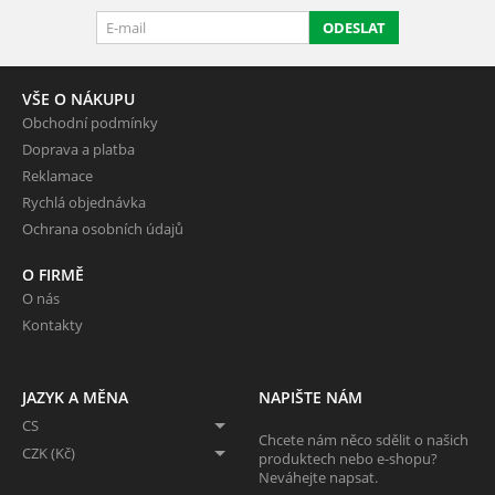
ODESLAT
VŠE O NÁKUPU
Obchodní podmínky
Doprava a platba
Reklamace
Rychlá objednávka
Ochrana osobních údajů
O FIRMĚ
O nás
Kontakty
JAZYK A MĚNA
NAPIŠTE NÁM
CS
Chcete nám něco sdělit o našich
CZK (Kč)
produktech nebo e-shopu?
Neváhejte napsat.